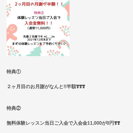
特典①
２ヶ月目のお月謝がなんと!!半額❣️
❣️❣️
特典②
無料体験レッスン当日ご入会で入会金11,000が0円❣️❣️