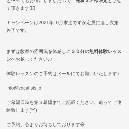
と〜ってもお得にしましたので、
先着３名様限定
とさせ
て頂きます🙇‍♀️
キャンペーンは2021年10月末迄ですが定員に達し次第
終了です。
まずは教室の雰囲気を体感しに
３０分の無料体験レッス
ン
へお越しください♪♪
体験レッスンのご予約はメールにてお願いいたします♪
info@vocalists.jp
ご希望日時を第３希望までご記載ください。追ってご連
絡致します(^^)
ご予約、心よりお待ちしております😄