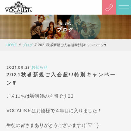
BLOG
ブログ
HOME
//
ブログ
//
2021秋🍎新規ご入会超!!特別キャンペーン❣️
2021.09.23
お知らせ
2021秋🍎新規ご入会超!!特別キャンペー
ン❣️
こんにちは😸講師の片岡です🙋‍♀️
VOCALISTsはお陰様で４年目に入りました！
生徒の皆さまありがとうございます♪( ´▽｀)