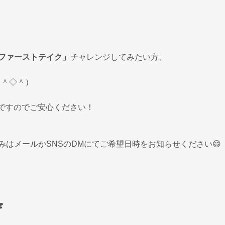
ファーストテイク」
チャレンジしてみたい方、
♪（＾◇＾）
みですのでご安心ください！
はメールかSNSのDMにてご希望日時をお知らせください😄
️