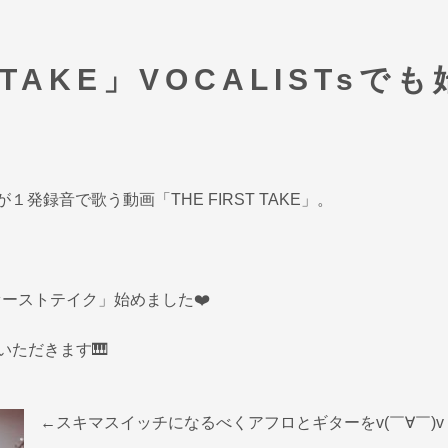
TAKE」VOCALISTsでも
１発録音で歌う動画「THE FIRST TAKE」。
ファーストテイク」始めました❤️
いただきます🎹
←スキマスイッチになるべくアフロとギターをv(￣∀￣)v