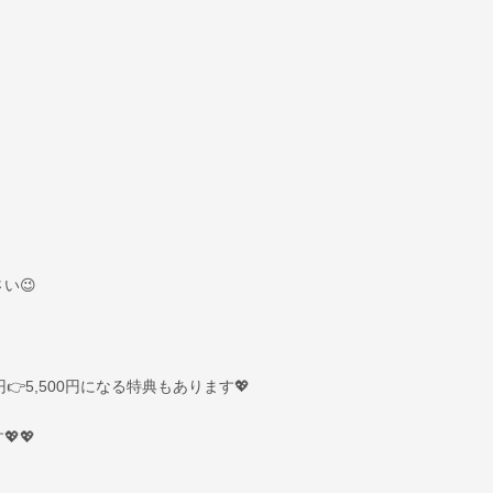
い😉
！
👉5,500円になる特典もあります💖
💖