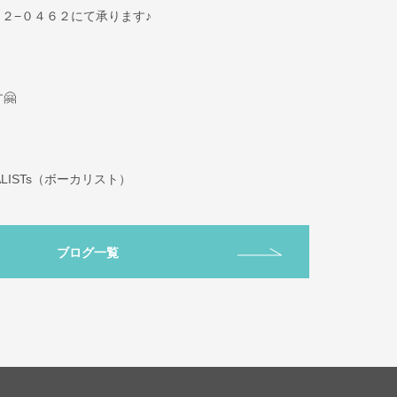
０２−０４６２にて承ります♪
🤗
ISTs（ボーカリスト）
ブログ一覧