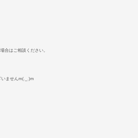
る場合はご相談ください。
せんm(._.)m