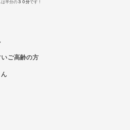
スは半分の
３０分
です！
ん
すいご高齢の方
さん